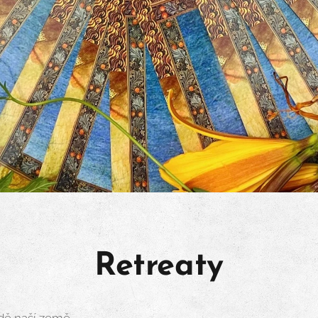
Retreaty
odě naší země.