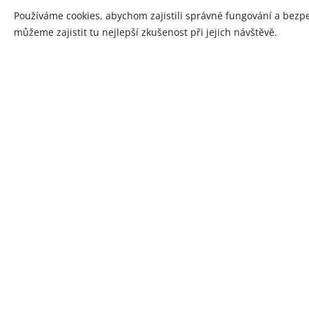
Používáme cookies, abychom zajistili správné fungování a bezp
můžeme zajistit tu nejlepší zkušenost při jejich návštěvě.
Dvoudenní až třídenní setkání několikrát
Místo konání: Vysočina, Jižní Morava
Cena: dle pobytu
Přihlášení na telefonním čísle 605 282
elchenoromika@seznam.cz nebo prostř
formuláře.