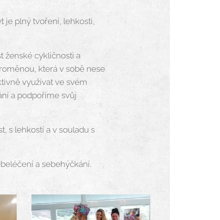
je plný tvoření, lehkosti,
 ženské cykličnosti a
roměnou, která v sobě nese
ktivně využívat ve svém
ání a podpoříme svůj
 s lehkostí a v souladu s
ebeléčení a sebehýčkání.