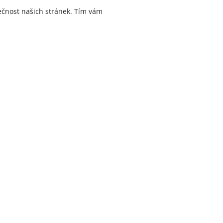
ečnost našich stránek. Tím vám
Jméno a příjmení
 do roka.
E-mail
 275, e-mailové adrese
Zpráva
ednictvím kontaktního