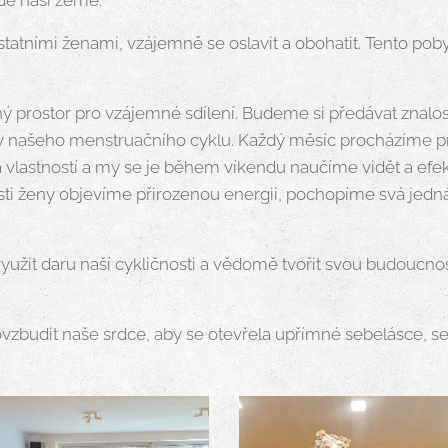
atními ženami, vzájemně se oslavit a obohatit. Tento pobyt 
prostor pro vzájemné sdílení. Budeme si předávat znalost
 našeho menstruačního cyklu. Každý měsíc procházíme p
a vlastností a my se je během víkendu naučíme vidět a efe
osti ženy objevíme přirozenou energii, pochopíme svá jedn
užit daru naší cykličnosti a vědomě tvořit svou budoucnost,
ovzbudit naše srdce, aby se otevřela upřímné sebelásce, s