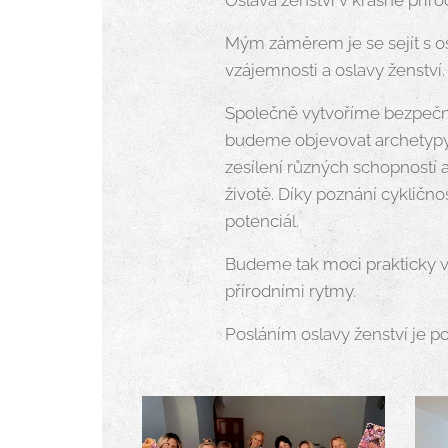
Mým záměrem je se sejít s ost
vzájemnosti a oslavy ženství.
Společně vytvoříme bezpečný 
budeme objevovat archetypy
zesílení různých schopností 
životě. Díky poznání cykličn
potenciál.
Budeme tak moci prakticky vy
přírodními rytmy.
Posláním oslavy ženství je p